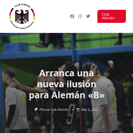
Saltar
al
Club
contenido
Alemán
Arranca una
nueva ilusión
para Alemán «B»
Prensa Club Alemán
Mar 2, 2023