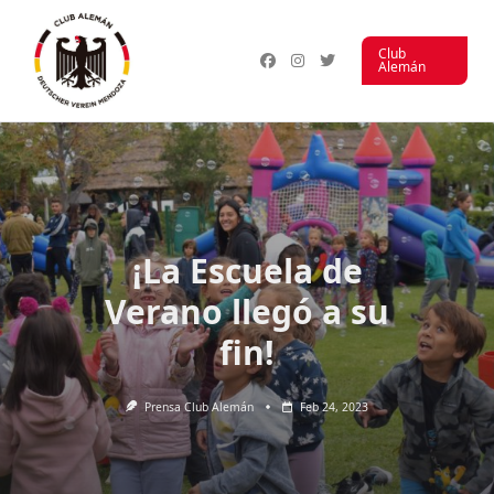
Saltar
al
Club
contenido
Alemán
¡La Escuela de
Verano llegó a su
fin!
Prensa Club Alemán
Feb 24, 2023